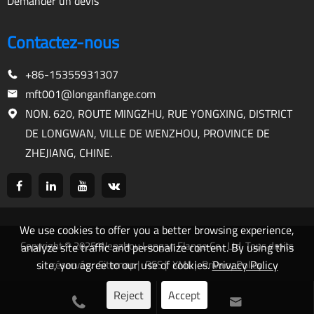
Demander un devis
Contactez-nous
+86-15355931307
mft001@longanflange.com
NON. 620, ROUTE MINGZHU, RUE YONGXING, DISTRICT
DE LONGWAN, VILLE DE WENZHOU, PROVINCE DE
ZHEJIANG, CHINE.
We use cookies to offer you a better browsing experience,
Copyright © 2025 Wenzhou Longan Flange Co., Ltd. Tous droits
analyze site traffic and personalize content. By using this
site, you agree to our use of cookies.
Privacy Policy
réservés.
Sitemap
|
RSS
|
XML
|
Privacy Policy
Reject
Accept

