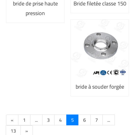
bride de prise haute
Bride filetée classe 150
pression
bride à souder forgée
«
1
...
3
4
5
6
7
...
13
»