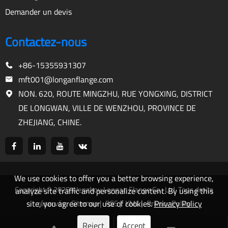
Demander un devis
Contactez-nous
+86-15355931307
mft001@longanflange.com
NON. 620, ROUTE MINGZHU, RUE YONGXING, DISTRICT
DE LONGWAN, VILLE DE WENZHOU, PROVINCE DE
ZHEJIANG, CHINE.
We use cookies to offer you a better browsing experience,
Copyright © 2025 Wenzhou Longan Flange Co., Ltd. Tous droits
analyze site traffic and personalize content. By using this
site, you agree to our use of cookies.
Privacy Policy
réservés.
Sitemap
|
RSS
|
XML
|
Privacy Policy
Reject
Accept