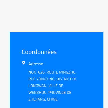
Coordonnées
Adresse

NON. 620, ROUTE MINGZHU,
RUE YONGXING, DISTRICT DE
LONGWAN, VILLE DE
WENZHOU, PROVINCE DE
ZHEJIANG, CHINE.