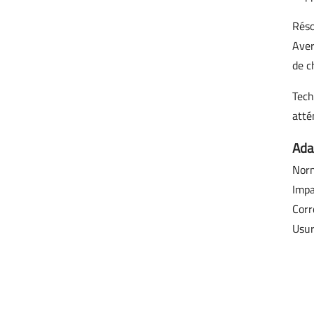
Réso
Aver
de c
Tech
atté
Ada
Norm
Impa
Corr
Usur