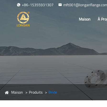
+86-15355931307
mft001@longanflange.co
Maison
À Pro
Maison
Produits
Bride