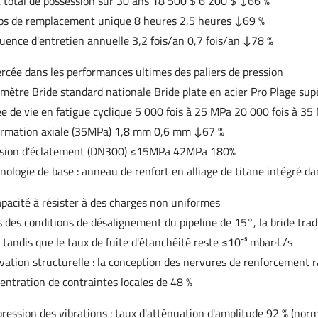
 total de possession sur 30 ans 18 500 $ 6 200 $ ↓66 %
s de remplacement unique 8 heures 2,5 heures ↓69 %
uence d'entretien annuelle 3,2 fois/an 0,7 fois/an ↓78 %
ercée dans les performances ultimes des paliers de pression
mètre Bride standard nationale Bride plate en acier Pro Plage sup
e de vie en fatigue cyclique 5 000 fois à 25 MPa 20 000 fois à 3
rmation axiale (35MPa) 1,8 mm 0,6 mm ↓67 %
ssion d'éclatement (DN300) ≤15MPa 42MPa 180%
nologie de base : anneau de renfort en alliage de titane intégré dan
apacité à résister à des charges non uniformes
 des conditions de désalignement du pipeline de 15°, la bride trad
, tandis que le taux de fuite d'étanchéité reste ≤10⁻⁵ mbar·L/s
vation structurelle : la conception des nervures de renforcement radi
entration de contraintes locales de 48 %
ression des vibrations : taux d'atténuation d'amplitude 92 % (n