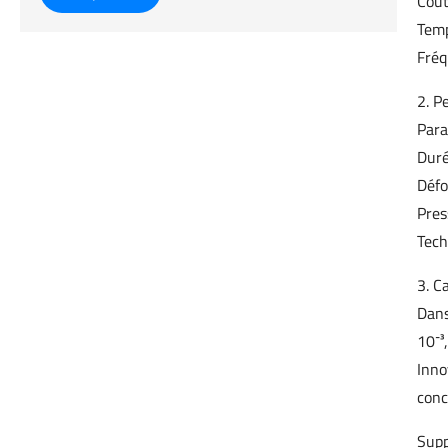
Coût
Temp
Fréq
2. P
Para
Duré
Défo
Pre
Tech
3. C
Dans
10⁻³
Inno
conc
Supp