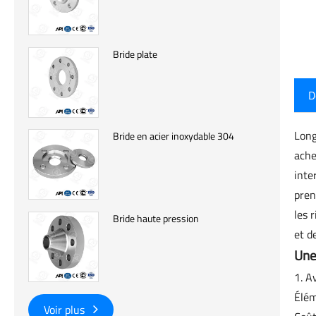
Bride plate
D
Long
Bride en acier inoxydable 304
ache
inte
pren
les 
Bride haute pression
et d
Une
1. A
Élém
Voir plus