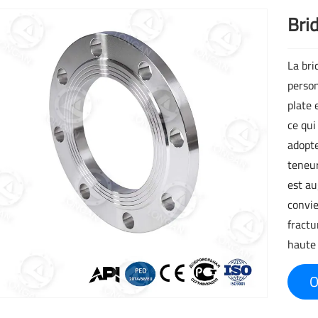
Brid
La bri
person
plate 
ce qui
adopte
teneur
est au
convie
fractu
haute
O