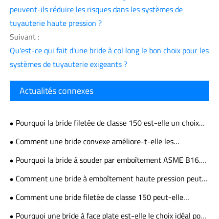
peuvent-ils réduire les risques dans les systèmes de
tuyauterie haute pression ?
Suivant :
Qu'est-ce qui fait d'une bride à col long le bon choix pour les
systèmes de tuyauterie exigeants ?
Actualités connexes
Pourquoi la bride filetée de classe 150 est-elle un choix
fiable pour les connexions de tuyauterie industrielle
Comment une bride convexe améliore-t-elle les
performances de la tuyauterie industrielle et la fiabilité des
Pourquoi la bride à souder par emboîtement ASME B16.5
connexions
est-elle le choix préféré pour les systèmes de tuyauterie
Comment une bride à emboîtement haute pression peut-
haute pression
elle améliorer la sécurité et la fiabilité des systèmes de
Comment une bride filetée de classe 150 peut-elle
tuyauterie industrielle
améliorer la sécurité des pipelines et l'efficacité des
Pourquoi une bride à face plate est-elle le choix idéal pour